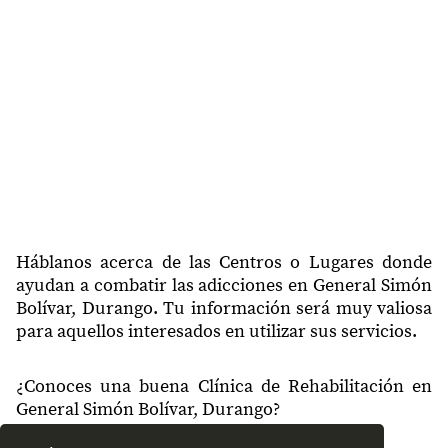
35966
Noria de Sombreritillo
35970
18 de Marzo
35973
El Refugio
35973
Antón Martín
35974
Oriente Aguanaval
35974
Huarichic (Huariche)
Cuatro Vientos (Vega
35974
Salada)
Háblanos acerca de las Centros o Lugares donde
ayudan a combatir las adicciones en General Simón
35975
La Nueva Reforma Agraria
Bolívar, Durango. Tu información será muy valiosa
para aquellos interesados en utilizar sus servicios.
35975
La Prontitud
35980
San José de Sauces (Sauces)
¿Conoces una buena Clínica de Rehabilitación en
General Simón Bolívar, Durango?
35980
San José de Reyes
35983
San Vicente de Melones