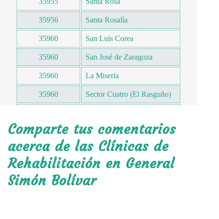
35955
Santa Rosa
35956
Santa Rosalía
35960
San Luis Corea
35960
San José de Zaragoza
35960
La Miseria
35960
Sector Cuatro (El Rasguño)
35960
El Treinta
Comparte tus comentarios
35963
San Antonio de Zaragoza
acerca de las Clínicas de
35963
Noria San Antonio
Rehabilitación en General
35965
Enrique Flores Magón
Simón Bolívar
35965
Ignacio Zaragoza
35966
Sombreretillo El Alto