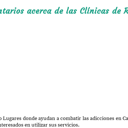
El Ranchito
arios acerca de las Clínicas de R
Ventanitas
Birimoa
El Potrero de Birimoa
El Potrerito de Valles
Los Chirimoyos
Zapotes de Valencia
La Cañita
El Guasimal
Mesa de Chirimoyo
El Carrizo
 o Lugares donde ayudan a combatir las adicciones en C
teresados en utilizar sus servicios.
El Durazno de Beltrán