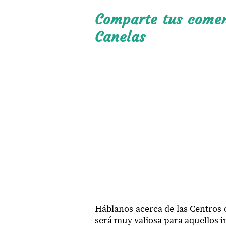
34510
Comparte tus coment
34510
Canelas
34513
34513
34513
34513
34513
34513
34513
34513
34513
Háblanos acerca de las Centros
será muy valiosa para aquellos in
34513