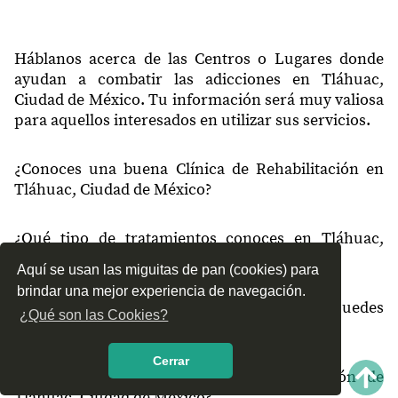
13119
La Poblanita
13120
Teozoma
Háblanos acerca de las Centros o Lugares donde
ayudan a combatir las adicciones en Tláhuac,
13120
Chichilaula
Ciudad de México. Tu información será muy valiosa
para aquellos interesados en utilizar sus servicios.
13120
Ampliación Santa Catarina
13120
Santiago
¿Conoces una buena Clínica de Rehabilitación en
Tláhuac, Ciudad de México?
13120
La Mesa
13123
La Joyita
¿Qué tipo de tratamientos conoces en Tláhuac,
13129
San Francisco Apolocalco
Ciudad de México?
Aquí se usan las miguitas de pan (cookies) para
13150
La Concepción
brindar una mejor experiencia de navegación.
¿Cómo es el servicio de las Clínicas que puedes
¿Qué son las Cookies?
13180
San Miguel
encontrar en Tláhuac, Ciudad de México?
13200
Miguel Hidalgo
Cerrar
¿Recomiendas las Clínicas de Rehabilitación de
13209
Zapotitlán
Tláhuac, Ciudad de México?