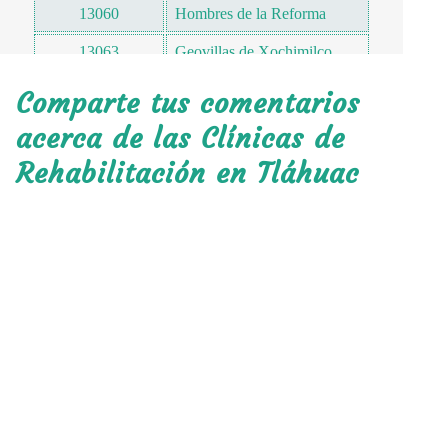
13060
Hombres de la Reforma
13063
Geovillas de Xochimilco
13070
La Magdalena
Comparte tus comentarios
13070
San Miguel
acerca de las Clínicas de
Rehabilitación en Tláhuac
13080
Los Reyes
13090
Quiahuatla
13093
San Sebastián
13094
San Isidro
13099
San Andrés
13100
La Guadalupe
13100
El Mirador
13110
Cañada