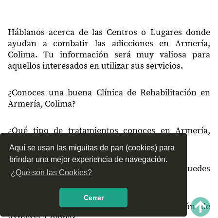
28330
Sagrado Corazón
28330
Flor de Coco
Háblanos acerca de las Centros o Lugares donde
ayudan a combatir las adicciones en Armería,
28335
Paseo del Río
Colima. Tu información será muy valiosa para
aquellos interesados en utilizar sus servicios.
28340
Zorrillos
28340
Los Reyes
¿Conoces una buena Clínica de Rehabilitación en
Armería, Colima?
28348
El Ciruelo
28349
Canoa Verde
¿Qué tipo de tratamientos conoces en Armería,
28350
Cuyutlán
Colima?
Aquí se usan las miguitas de pan (cookies) para
28350
El Paraíso
brindar una mejor experiencia de navegación.
¿Cómo es el servicio de las Clínicas que puedes
¿Qué son las Cookies?
28362
El Banco
encontrar en Armería, Colima?
Cerrar
¿Recomiendas las Clínicas de Rehabilitación de
Armería, Colima?