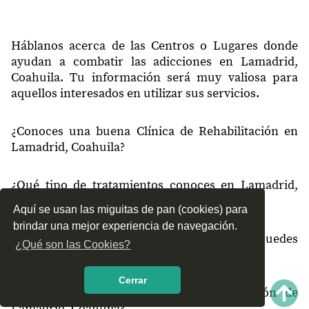
Háblanos acerca de las Centros o Lugares donde
ayudan a combatir las adicciones en Lamadrid,
Coahuila. Tu información será muy valiosa para
aquellos interesados en utilizar sus servicios.
¿Conoces una buena Clínica de Rehabilitación en
Lamadrid, Coahuila?
¿Qué tipo de tratamientos conoces en Lamadrid,
Coahuila?
Aquí se usan las miguitas de pan (cookies) para
brindar una mejor experiencia de navegación.
¿Cómo es el servicio de las Clínicas que puedes
¿Qué son las Cookies?
encontrar en Lamadrid, Coahuila?
Cerrar
¿Recomiendas las Clínicas de Rehabilitación de
Lamadrid, Coahuila?