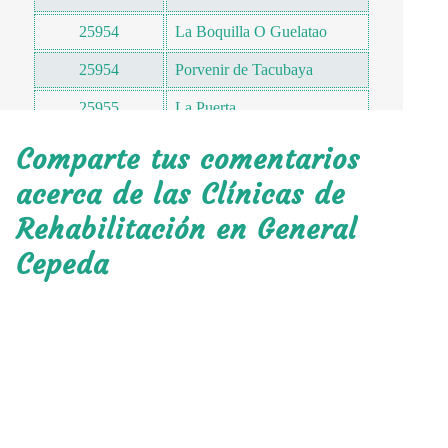
25954
La Boquilla O Guelatao
25954
Porvenir de Tacubaya
25955
La Puerta
25955
Las Cuatas
Comparte tus comentarios
25955
2 de Abril
acerca de las Clínicas de
Rehabilitación en General
25955
El Gavillero
Cepeda
25960
Marte
25961
La Parrita
25966
San José de La Paila
25967
Piedra de Lumbre
25970
Rincón Colorado