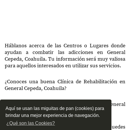
25970
La Rosa
25974
La Hedionda Chica
25975
Estanque de San Vicente
25975
San Vicente
25976
La Redoma
Háblanos acerca de las Centros o Lugares donde
ayudan a combatir las adicciones en General
25976
Deposito de La Luz
Cepeda, Coahuila. Tu información será muy valiosa
para aquellos interesados en utilizar sus servicios.
25977
Agua de La Mula
25977
Independencia
¿Conoces una buena Clínica de Rehabilitación en
General Cepeda, Coahuila?
25978
El Fortín
25978
Colon
¿Qué tipo de tratamientos conoces en General
Aquí se usan las miguitas de pan (cookies) para
Cepeda, Coahuila?
25979
La Florida
brindar una mejor experiencia de navegación.
25979
Ojo de Agua
¿Qué son las Cookies?
¿Cómo es el servicio de las Clínicas que puedes