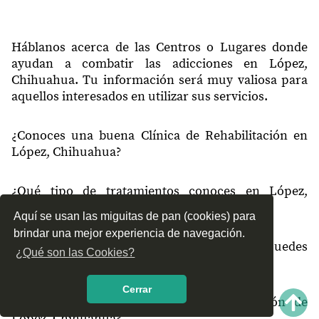
Háblanos acerca de las Centros o Lugares donde
ayudan a combatir las adicciones en López,
Chihuahua. Tu información será muy valiosa para
aquellos interesados en utilizar sus servicios.
¿Conoces una buena Clínica de Rehabilitación en
López, Chihuahua?
¿Qué tipo de tratamientos conoces en López,
Chihuahua?
Aquí se usan las miguitas de pan (cookies) para
brindar una mejor experiencia de navegación.
¿Cómo es el servicio de las Clínicas que puedes
¿Qué son las Cookies?
encontrar en López, Chihuahua?
Cerrar
¿Recomiendas las Clínicas de Rehabilitación de
López, Chihuahua?