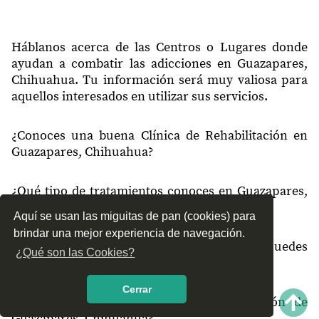
Háblanos acerca de las Centros o Lugares donde
ayudan a combatir las adicciones en Guazapares,
Chihuahua. Tu información será muy valiosa para
aquellos interesados en utilizar sus servicios.
¿Conoces una buena Clínica de Rehabilitación en
Guazapares, Chihuahua?
¿Qué tipo de tratamientos conoces en Guazapares,
Chihuahua?
Aquí se usan las miguitas de pan (cookies) para
brindar una mejor experiencia de navegación.
¿Cómo es el servicio de las Clínicas que puedes
¿Qué son las Cookies?
encontrar en Guazapares, Chihuahua?
Cerrar
¿Recomiendas las Clínicas de Rehabilitación de
Guazapares, Chihuahua?