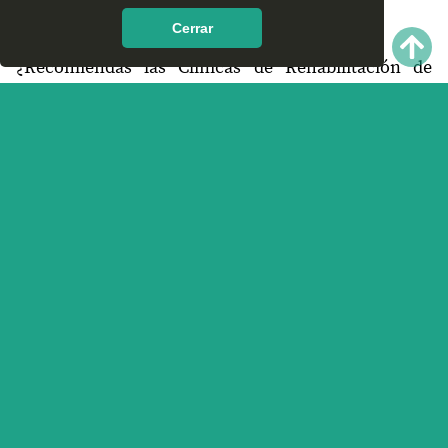
encontrar en Gran Morelos, Chihuahua?
Cerrar
¿Recomiendas las Clínicas de Rehabilitación de
Gran Morelos, Chihuahua?
¿Qué te parece el servicio y trato que ofrece las
Clínicas de Rehabilitación en Gran Morelos,
Chihuahua? Nos interesa tu opinión.