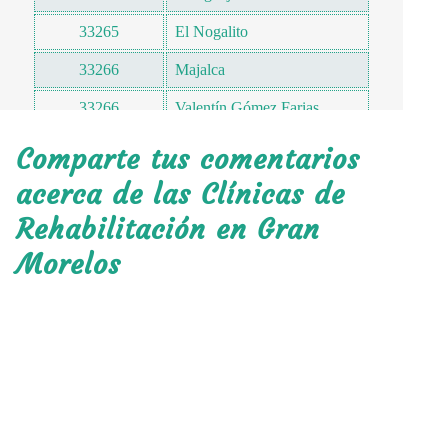
33265
El Nogalito
33266
Majalca
33266
Valentín Gómez Farias
33268
Santa Cruz de Mayo
Comparte tus comentarios
33269
La Paz
acerca de las Clínicas de
Rehabilitación en Gran
Morelos