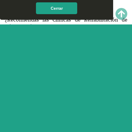
encontrar en Gómez Farías, Chihuahua?
Cerrar
¿Recomiendas las Clínicas de Rehabilitación de
Gómez Farías, Chihuahua?
¿Qué te parece el servicio y trato que ofrece las
Clínicas de Rehabilitación en Gómez Farías,
Chihuahua? Nos interesa tu opinión.