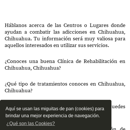
31020
Cuarteles
31020
Herradura Pdu
31020
Santa Rita
Háblanos acerca de las Centros o Lugares donde
ayudan a combatir las adicciones en Chihuahua,
31029
Comandancia Zona Militar
Chihuahua. Tu información será muy valiosa para
aquellos interesados en utilizar sus servicios.
31030
Rosario
31030
Pacifico
¿Conoces una buena Clínica de Rehabilitación en
31034
Gustavo Diaz Ordaz
Chihuahua, Chihuahua?
31034
Francisco R Almada
¿Qué tipo de tratamientos conoces en Chihuahua,
31034
Reforma
Chihuahua?
31034
Ampliación Reforma
¿Cómo es el servicio de las Clínicas que puedes
Aquí se usan las miguitas de pan (cookies) para
31034
Gustavo Díaz Ordaz
encontrar en Chihuahua, Chihuahua?
brindar una mejor experiencia de navegación.
31034
Ferrocarrilera
¿Qué son las Cookies?
¿Recomiendas las Clínicas de Rehabilitación de