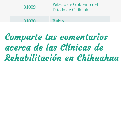
Palacio de Gobierno del
31009
Estado de Chihuahua
31020
Rubio
31020
Jardines del Santuario
Comparte tus comentarios
31020
Sector Salud
acerca de las Clínicas de
31020
Residencial Zarco
Rehabilitación en Chihuahua
31020
Linss
31020
Cuauhtémoc
31020
Zarco
31020
Inalámbrica
31020
Las Huertas
31020
Claudia