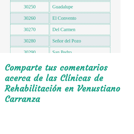
30250
Guadalupe
30260
El Convento
30270
Del Carmen
30280
Señor del Pozo
30290
San Pedro
30290
Santa Rosa
Comparte tus comentarios
30300
Matamoros
acerca de las Clínicas de
Rehabilitación en Venustiano
30300
Vicente Guerrero
Carranza
30300
Vega del Paso
30300
Ricardo Flores Magón
30301
Pdte Echeverría
30303
Santa Cruz del Ojo de Agua