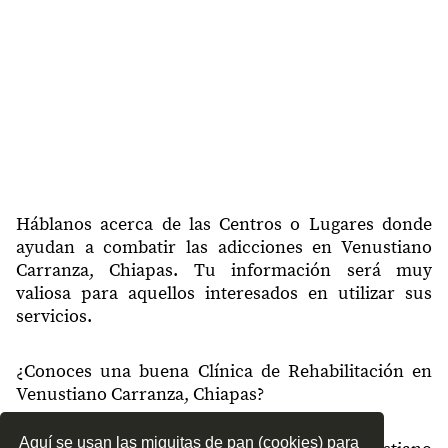
30303
San Francisco el Calvito
30303
Miguel Hidalgo
30310
San Francisco Pujiltic
30315
Soyatitan
30315
20 de Noviembre
30316
Nuevo Antonio
Háblanos acerca de las Centros o Lugares donde
ayudan a combatir las adicciones en Venustiano
30320
Aguacatenango
Carranza, Chiapas. Tu información será muy
valiosa para aquellos interesados en utilizar sus
30321
El Puerto
servicios.
30321
San José La Grandeza
¿Conoces una buena Clínica de Rehabilitación en
30322
Guadalupe Victoria
Venustiano Carranza, Chiapas?
Aquí se usan las miguitas de pan (cookies) para