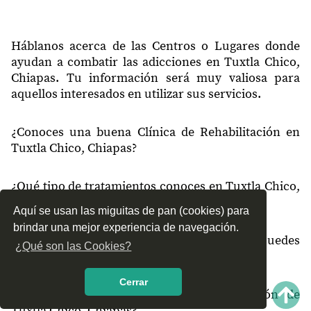
30870
Guillen 1a Sección
30871
La Toma 2a Sección
Háblanos acerca de las Centros o Lugares donde
ayudan a combatir las adicciones en Tuxtla Chico,
30875
Talismán
Chiapas. Tu información será muy valiosa para
aquellos interesados en utilizar sus servicios.
¿Conoces una buena Clínica de Rehabilitación en
Tuxtla Chico, Chiapas?
¿Qué tipo de tratamientos conoces en Tuxtla Chico,
Chiapas?
Aquí se usan las miguitas de pan (cookies) para
brindar una mejor experiencia de navegación.
¿Cómo es el servicio de las Clínicas que puedes
¿Qué son las Cookies?
encontrar en Tuxtla Chico, Chiapas?
Cerrar
¿Recomiendas las Clínicas de Rehabilitación de
Tuxtla Chico, Chiapas?