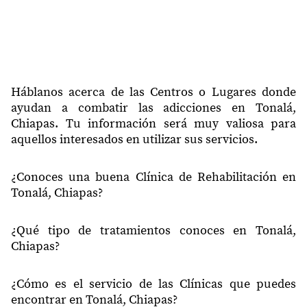
30500
Tonatlán
30500
La Victoria
30500
Hermanos Cerdán
30500
Quinta Anita
Háblanos acerca de las Centros o Lugares donde
ayudan a combatir las adicciones en Tonalá,
30500
Tejería
Chiapas. Tu información será muy valiosa para
aquellos interesados en utilizar sus servicios.
30500
La Farola
30500
Nicatal
¿Conoces una buena Clínica de Rehabilitación en
Tonalá, Chiapas?
30500
Tonalá Centro
30500
Unidad Magisterial
¿Qué tipo de tratamientos conoces en Tonalá,
30500
San Sebastián
Chiapas?
30500
El Prado
¿Cómo es el servicio de las Clínicas que puedes
30500
La Arboleda
encontrar en Tonalá, Chiapas?