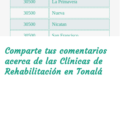
30500
La Primavera
30500
Nueva
30500
Nicatan
30500
San Francisco
30500
14 de Septiembre
Comparte tus comentarios
30500
Plazuelas de San Francisco
acerca de las Clínicas de
Rehabilitación en Tonalá
30500
Tonalá 2000
30500
Los Cocoteros
30500
6 de Diciembre
30500
Hermanos Cerdán 2
30500
San Martín
30500
Las Flores