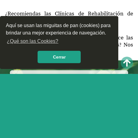
30500
Zanatenco
¿Recomiendas las Clínicas de Rehabilitación de
30500
El Bosque
Tonalá, Chiapas?
Aquí se usan las miguitas de pan (cookies) para
30500
Lomas de San Francisco
brindar una mejor experiencia de navegación.
¿Qué te parece el servicio y trato que ofrece las
¿Qué son las Cookies?
30500
San Ramón
Clínicas de Rehabilitación en Tonalá, Chiapas? Nos
interesa tu opinión.
30500
Ferrocarrilera
Cerrar
30500
Tejería
30500
La Pochota
30500
Evolución
30500
Los Pescadores
30500
Barrio Nuevo
30500
Jardines de Tonalá
30500
San Felipe