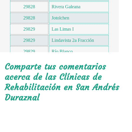
29828
Rivera Galeana
29828
Jotolchen
29829
Las Limas I
29829
Lindavista 2a Fracción
29829
Río Blanco
29829
Las Limas II
Comparte tus comentarios
acerca de las Clínicas de
Rehabilitación en San Andrés
Duraznal