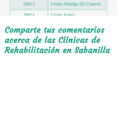
29813
Unión Hidalgo (El Charro)
29814
Unión Juárez
29814
Majestic
Comparte tus comentarios
29815
Cristóbal Colon
acerca de las Clínicas de
Rehabilitación en Sabanilla
29815
Quintana Roo