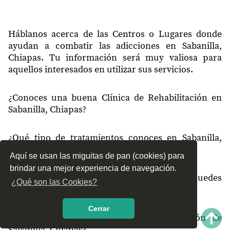
Háblanos acerca de las Centros o Lugares donde
ayudan a combatir las adicciones en Sabanilla,
Chiapas. Tu información será muy valiosa para
aquellos interesados en utilizar sus servicios.
¿Conoces una buena Clínica de Rehabilitación en
Sabanilla, Chiapas?
¿Qué tipo de tratamientos conoces en Sabanilla,
Chiapas?
Aquí se usan las miguitas de pan (cookies) para
brindar una mejor experiencia de navegación.
¿Cómo es el servicio de las Clínicas que puedes
¿Qué son las Cookies?
encontrar en Sabanilla, Chiapas?
Cerrar
¿Recomiendas las Clínicas de Rehabilitación de
Sabanilla, Chiapas?