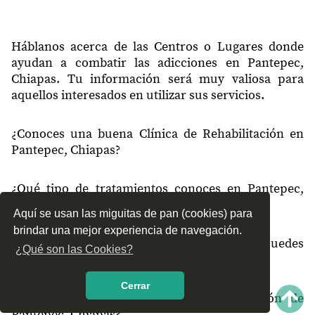
Háblanos acerca de las Centros o Lugares donde
ayudan a combatir las adicciones en Pantepec,
Chiapas. Tu información será muy valiosa para
aquellos interesados en utilizar sus servicios.
¿Conoces una buena Clínica de Rehabilitación en
Pantepec, Chiapas?
¿Qué tipo de tratamientos conoces en Pantepec,
Chiapas?
Aquí se usan las miguitas de pan (cookies) para
brindar una mejor experiencia de navegación.
¿Cómo es el servicio de las Clínicas que puedes
¿Qué son las Cookies?
encontrar en Pantepec, Chiapas?
Cerrar
¿Recomiendas las Clínicas de Rehabilitación de
Pantepec, Chiapas?