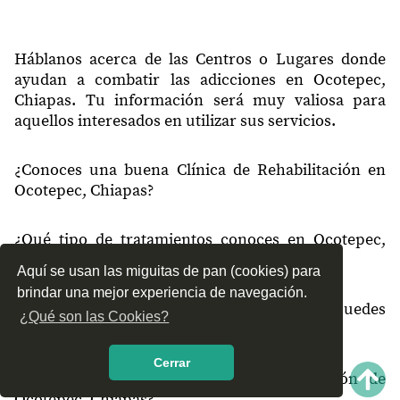
Háblanos acerca de las Centros o Lugares donde
ayudan a combatir las adicciones en Ocotepec,
Chiapas. Tu información será muy valiosa para
aquellos interesados en utilizar sus servicios.
¿Conoces una buena Clínica de Rehabilitación en
Ocotepec, Chiapas?
¿Qué tipo de tratamientos conoces en Ocotepec,
Chiapas?
Aquí se usan las miguitas de pan (cookies) para
brindar una mejor experiencia de navegación.
¿Cómo es el servicio de las Clínicas que puedes
¿Qué son las Cookies?
encontrar en Ocotepec, Chiapas?
Cerrar
¿Recomiendas las Clínicas de Rehabilitación de
Ocotepec, Chiapas?