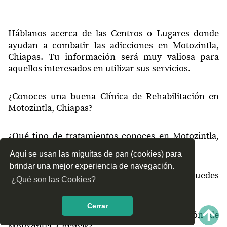
30900
Horacio Leonel Paniagua
30900
Chelaxu Grande
Háblanos acerca de las Centros o Lugares donde
30900
Tejería
ayudan a combatir las adicciones en Motozintla,
Chiapas. Tu información será muy valiosa para
30900
Héctor Paniagua
aquellos interesados en utilizar sus servicios.
30900
Reforma
¿Conoces una buena Clínica de Rehabilitación en
30900
Preparatoria
Motozintla, Chiapas?
30900
Canoas
¿Qué tipo de tratamientos conoces en Motozintla,
30900
Milenio II
Chiapas?
Aquí se usan las miguitas de pan (cookies) para
30900
Milenio III
brindar una mejor experiencia de navegación.
¿Cómo es el servicio de las Clínicas que puedes
30900
Fovissste
¿Qué son las Cookies?
encontrar en Motozintla, Chiapas?
30900
Framboyanes
Cerrar
30900
2 de Septiembre
¿Recomiendas las Clínicas de Rehabilitación de
Motozintla, Chiapas?