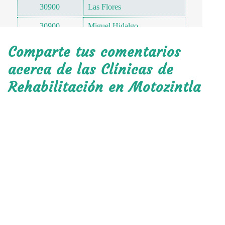
30900
Las Flores
30900
Miguel Hidalgo
Motozintla de Mendoza
Comparte tus comentarios
30900
Centro
acerca de las Clínicas de
30900
San Lucas
Rehabilitación en Motozintla
30900
Guadalupe
30900
Francisco J Mérida M
30900
Lindavista
30900
San Miguel
30900
Chelaxu Chico
30900
San Antonio
30900
Los Pinos