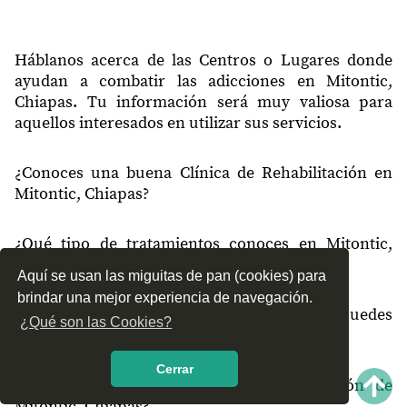
Háblanos acerca de las Centros o Lugares donde
ayudan a combatir las adicciones en Mitontic,
Chiapas. Tu información será muy valiosa para
aquellos interesados en utilizar sus servicios.
¿Conoces una buena Clínica de Rehabilitación en
Mitontic, Chiapas?
¿Qué tipo de tratamientos conoces en Mitontic,
Chiapas?
Aquí se usan las miguitas de pan (cookies) para
brindar una mejor experiencia de navegación.
¿Cómo es el servicio de las Clínicas que puedes
¿Qué son las Cookies?
encontrar en Mitontic, Chiapas?
Cerrar
¿Recomiendas las Clínicas de Rehabilitación de
Mitontic, Chiapas?