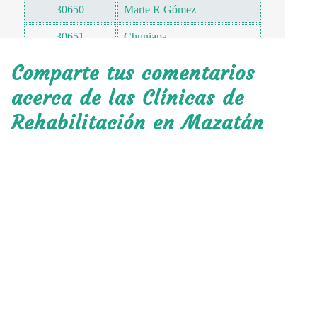
30650
Marte R Gómez
30651
Chuniapa
30654
Lázaro Cárdenas
Comparte tus comentarios
30654
Genaro Vázquez Rojas
acerca de las Clínicas de
Rehabilitación en Mazatán
30654
San Andrés Suyacal
30655
Emiliano Zapata 1
30655
El Corralito