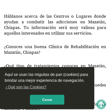
Háblanos acerca de las Centros o Lugares donde
ayudan a combatir las adicciones en Mazatán,
Chiapas. Tu información será muy valiosa para
aquellos interesados en utilizar sus servicios.
¿Conoces una buena Clínica de Rehabilitación en
Mazatán, Chiapas?
¿Qué tipo de tratamientos conoces en Mazatán,
Chiapas?
Aquí se usan las miguitas de pan (cookies) para
brindar una mejor experiencia de navegación.
¿Cómo es el servicio de las Clínicas que puedes
¿Qué son las Cookies?
encontrar en Mazatán, Chiapas?
Cerrar
¿Recomiendas las Clínicas de Rehabilitación de
Mazatán, Chiapas?