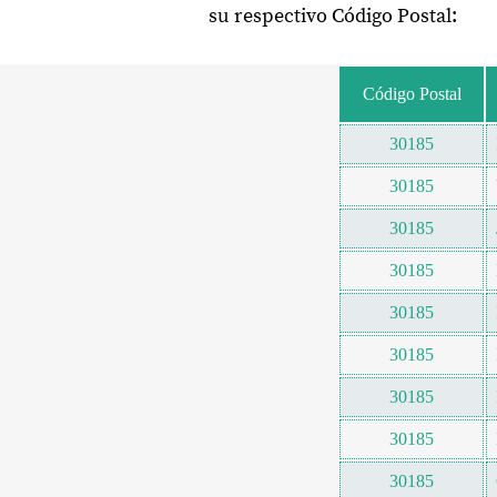
su respectivo Código Postal:
Código Postal
30185
30185
30185
30185
30185
30185
30185
30185
30185