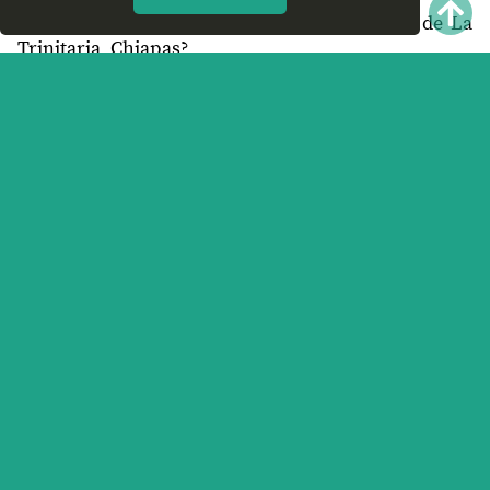
¿Recomiendas las Clínicas de Rehabilitación de La
Trinitaria, Chiapas?
¿Qué te parece el servicio y trato que ofrece las
Clínicas de Rehabilitación en La Trinitaria, Chiapas?
Nos interesa tu opinión.