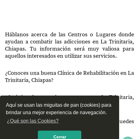
30161
Nuevo Llano Grande
30162
San Diego
30162
Unión Juárez
Háblanos acerca de las Centros o Lugares donde
ayudan a combatir las adicciones en La Trinitaria,
30162
Juncana
Chiapas. Tu información será muy valiosa para
aquellos interesados en utilizar sus servicios.
30163
Las Cumbres
30165
Guadalupe El Zapote
¿Conoces una buena Clínica de Rehabilitación en La
Trinitaria, Chiapas?
30165
San Juan del Valle
30165
El Paraíso
¿Qué tipo de tratamientos conoces en La Trinitaria,
30165
Juan Sabinez Gutiérrez
Chiapas?
Aquí se usan las miguitas de pan (cookies) para
brindar una mejor experiencia de navegación.
30168
San Antonio Tzalani
¿Cómo es el servicio de las Clínicas que puedes
¿Qué son las Cookies?
encontrar en La Trinitaria, Chiapas?
Cerrar