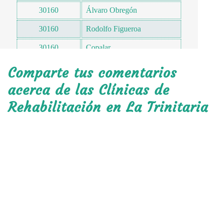
30160
Álvaro Obregón
30160
Rodolfo Figueroa
30160
Copalar
30160
Las delicias
Comparte tus comentarios
30160
Santa Rita
acerca de las Clínicas de
Rehabilitación en La Trinitaria
30160
Vicente Guerrero
30160
Pozo Blanco
30160
José María Morelos
30160
La Esperanza
30160
Lázaro Cárdenas
30160
Porvenir Agrarista
30161
Flor de Mayo