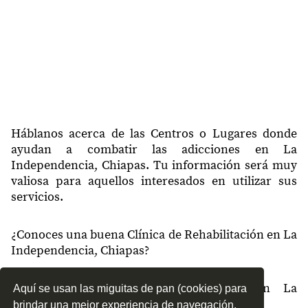
Háblanos acerca de las Centros o Lugares donde
ayudan a combatir las adicciones en La
Independencia, Chiapas. Tu información será muy
valiosa para aquellos interesados en utilizar sus
servicios.
¿Conoces una buena Clínica de Rehabilitación en La
Independencia, Chiapas?
¿Qué tipo de tratamientos conoces en La
Aquí se usan las miguitas de pan (cookies) para
Independencia, Chiapas?
brindar una mejor experiencia de navegación.