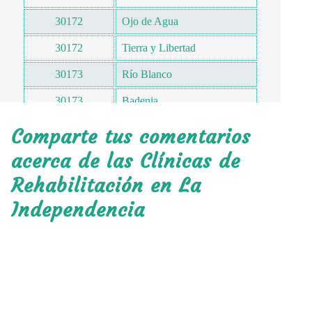
30172
Ojo de Agua
30172
Tierra y Libertad
30173
Río Blanco
30173
Badenia
30173
San Antonio Buenavista
Comparte tus comentarios
30175
Chenton
acerca de las Clínicas de
Rehabilitación en La
30177
Quistajito
Independencia
30178
Francisco Sarabia
30179
Buenavista