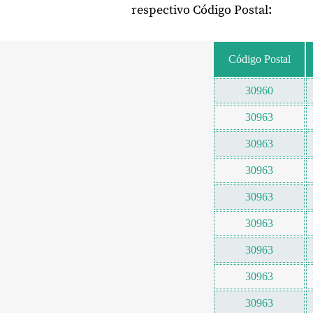
respectivo Código Postal:
Código Postal
30960
30963
30963
30963
30963
30963
30963
30963
30963