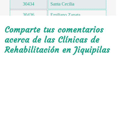
30434
Santa Cecilia
30436
Emiliano Zapata
30437
Benito Juárez
Comparte tus comentarios
30438
Cristóbal Colon
acerca de las Clínicas de
Rehabilitación en Jiquipilas
30438
El Porvenir
30438
El Girasol
30438
Sinaloa
30438
Vicente Guerrero
30439
Quintana Roo
30440
Nueva Independencia
30440
El Triunfo
30440
Julián Grajales