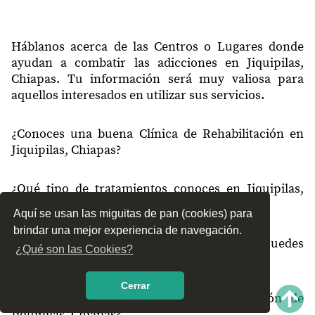
30440
San Dionisio
30441
Cuauhtémoc
Háblanos acerca de las Centros o Lugares donde
ayudan a combatir las adicciones en Jiquipilas,
30441
José María Pino Suárez
Chiapas. Tu información será muy valiosa para
aquellos interesados en utilizar sus servicios.
30442
Hidalgo
30443
Baja California
¿Conoces una buena Clínica de Rehabilitación en
Jiquipilas, Chiapas?
30443
Liberación
30445
Luis Espinosa
¿Qué tipo de tratamientos conoces en Jiquipilas,
30445
Nueva Palestina
Chiapas?
Aquí se usan las miguitas de pan (cookies) para
30445
Venustiano Carranza
brindar una mejor experiencia de navegación.
¿Cómo es el servicio de las Clínicas que puedes
¿Qué son las Cookies?
30446
Unión Agrarista
encontrar en Jiquipilas, Chiapas?
30446
Plan de Ayala
Cerrar
¿Recomiendas las Clínicas de Rehabilitación de
30446
Palestina
Jiquipilas, Chiapas?