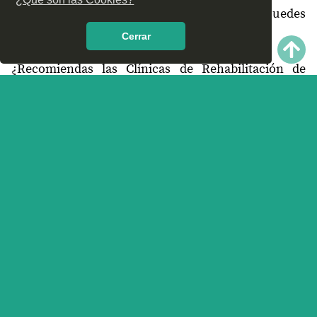
¿Cómo es el servicio de las Clínicas que puedes
encontrar en Chapultenango, Chiapas?
Cerrar
¿Recomiendas las Clínicas de Rehabilitación de
Chapultenango, Chiapas?
¿Qué te parece el servicio y trato que ofrece las
Clínicas de Rehabilitación en Chapultenango,
Chiapas? Nos interesa tu opinión.