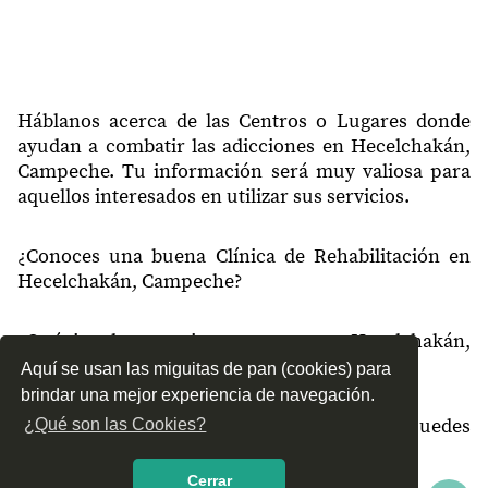
24828
Nohalal
24830
Blanca Flor Hacienda
24830
Pocboc
Háblanos acerca de las Centros o Lugares donde
ayudan a combatir las adicciones en Hecelchakán,
24831
Chunkanan
Campeche. Tu información será muy valiosa para
aquellos interesados en utilizar sus servicios.
24836
Blanca Flor
24837
Tikin
¿Conoces una buena Clínica de Rehabilitación en
Hecelchakán, Campeche?
24837
Santa Cruz
24839
Dzitnup
¿Qué tipo de tratamientos conoces en Hecelchakán,
24860
Campo Menonita Yalnon
Campeche?
Aquí se usan las miguitas de pan (cookies) para
brindar una mejor experiencia de navegación.
24860
Yalnon
¿Cómo es el servicio de las Clínicas que puedes
¿Qué son las Cookies?
24863
Monte Bello
encontrar en Hecelchakán, Campeche?
Cerrar
24863
Chavi Campo Menonita