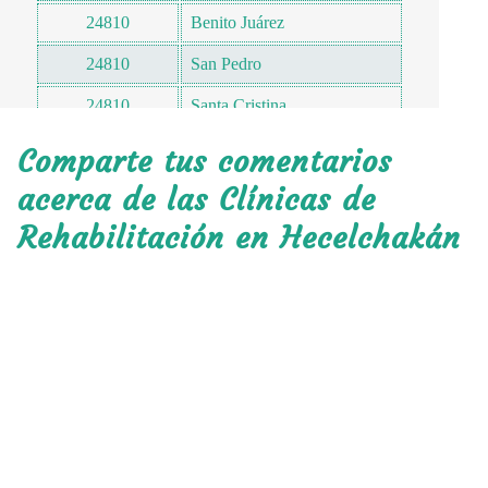
24810
Benito Juárez
24810
San Pedro
24810
Santa Cristina
24810
Villa Lucrecia
Comparte tus comentarios
24810
Pomuch
acerca de las Clínicas de
Rehabilitación en Hecelchakán
24810
Colonia Nueva
24810
La Soledad
24810
San Diego
24810
San Jerónimo
24813
Dzotzil
24820
San Vicente Cumpich
24826
Dzotchen