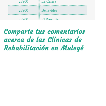
23900
La Calera
23900
Benavides
23900
El Ranchito
23900
Cananea
Comparte tus comentarios
23900
El Cacheno
acerca de las Clínicas de
Rehabilitación en Mulegé
23902
El Potrero
23903
El Coyote
23904
San Ignacio 2
23904
San Nicolás
23910
Isla San Marcos
23910
San Bruno
23911
San José de Magdalena