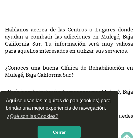
23911
San Lucas
23912
Las Cuevitas
23912
El Perdido
Háblanos acerca de las Centros o Lugares donde
ayudan a combatir las adicciones en Mulegé, Baja
23912
San Isidro
California Sur. Tu información será muy valiosa
para aquellos interesados en utilizar sus servicios.
23913
Santa Isabel del Boleo
23914
San Juan
¿Conoces una buena Clínica de Rehabilitación en
Mulegé, Baja California Sur?
23915
La Angostura
23916
El Dátil
¿Qué tipo de tratamientos conoces en Mulegé, Baja
23920
Cuauhtémoc
California Sur?
Aquí se usan las miguitas de pan (cookies) para
brindar una mejor experiencia de navegación.
23920
Canastilla
¿Cómo es el servicio de las Clínicas que puedes
¿Qué son las Cookies?
23920
Mesa México
encontrar en Mulegé, Baja California Sur?
Cerrar
23920
Canadá