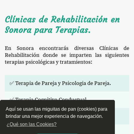
Clínicas de Rehabilitación en
Sonora para Terapias.
En Sonora encontrarás diversas Clínicas de
Rehabilitación donde se imparten las siguientes
terapias psicológicas y tratamientos:
✅ Terapia de Pareja y Psicologia de Pareja.
✅ Terapia Cognitivo Conductual.
Aquí se usan las miguitas de pan (cookies) para
✅ Psicoterapia.
brindar una mejor experiencia de navegación.
¿Qué son las Cookies?
✅ Terapia Sistémica.