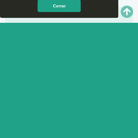
Cerrar
✅ Meditación.
✅ Homeopatía.
✅ Yoga.
Clínicas del Deporte en Sonora
para Rehabilitación.